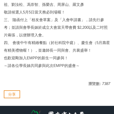
祖、劉汝松、馮崇智、孫榮吉、周屏山、羅文彥
敬請候選人5月5日當天務必到場喔！
三、 隨函付上「校友會草案」及「入會申請書」，請先行參
考；並請與會學長姊於成立大會當天帶會費 $2,200以及二吋照
片兩張，以便辦理入會。
四、 會後中午有精緻餐點（於社科院中庭）、慶生會（5月壽星
有精美禮物喔！），並邀師長一同與會、共襄盛舉！
也歡迎剛加入EMPP的新生一同參與！
～請各位學長姊共同參與此次EMPP的盛會～
瀏覽數:
7387
分享