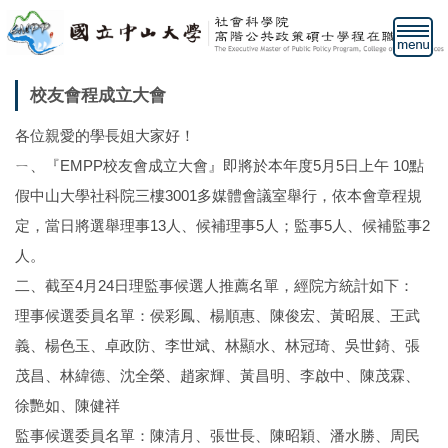
跳
到
主
要
校友會程成立大會
內
容
各位親愛的學長姐大家好！
區
ㄧ、『EMPP校友會成立大會』即將於本年度5月5日上午 10點
假中山大學社科院三樓3001多媒體會議室舉行，依本會章程規
定，當日將選舉理事13人、候補理事5人；監事5人、候補監事2
人。
二、截至4月24日理監事候選人推薦名單，經院方統計如下：
理事候選委員名單：侯彩鳳、楊順惠、陳俊宏、黃昭展、王武
義、楊色玉、卓政防、李世斌、林顯水、林冠琦、吳世錡、張
茂昌、林緯德、沈全榮、趙家輝、黃昌明、李啟中、陳茂霖、
徐艷如、陳健祥
監事候選委員名單：陳清月、張世長、陳昭穎、潘水勝、周民