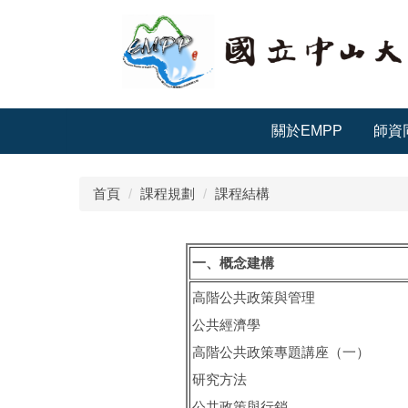
跳
到
主
要
內
容
關於EMPP
師資
區
首頁
課程規劃
課程結構
一、概念建構
高階公共政策與管理
公共經濟學
高階公共政策專題講座（一）
研究方法
公共政策與行銷